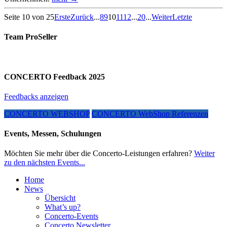
Seite 10 von 25
Erste
Zurück
...
8
9
10
11
12
...
20
...
Weiter
Letzte
Team ProSeller
CONCERTO Feedback 2025
Feedbacks anzeigen
CONCERTO WEBSHOP
CONCERTO WebShop Referenzen
Events, Messen, Schulungen
Möchten Sie mehr über die Concerto-Leistungen erfahren?
Weiter
zu den nächsten Events...
Home
News
Übersicht
What’s up?
Concerto-Events
Concerto Newsletter