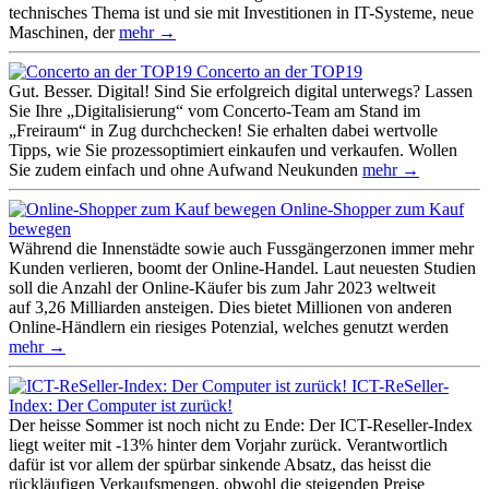
technisches Thema ist und sie mit Investitionen in IT-Systeme, neue
Maschinen, der
mehr →
Concerto an der TOP19
Gut. Besser. Digital! Sind Sie erfolgreich digital unterwegs? Lassen
Sie Ihre „Digitalisierung“ vom Concerto-Team am Stand im
„Freiraum“ in Zug durchchecken! Sie erhalten dabei wertvolle
Tipps, wie Sie prozessoptimiert einkaufen und verkaufen. Wollen
Sie zudem einfach und ohne Aufwand Neukunden
mehr →
Online-Shopper zum Kauf
bewegen
Während die Innenstädte sowie auch Fussgängerzonen immer mehr
Kunden verlieren, boomt der Online-Handel. Laut neuesten Studien
soll die Anzahl der Online-Käufer bis zum Jahr 2023 weltweit
auf 3,26 Milliarden ansteigen. Dies bietet Millionen von anderen
Online-Händlern ein riesiges Potenzial, welches genutzt werden
mehr →
ICT-ReSeller-
Index: Der Computer ist zurück!
Der heisse Sommer ist noch nicht zu Ende: Der ICT-Reseller-Index
liegt weiter mit -13% hinter dem Vorjahr zurück. Verantwortlich
dafür ist vor allem der spürbar sinkende Absatz, das heisst die
rückläufigen Verkaufsmengen, obwohl die steigenden Preise