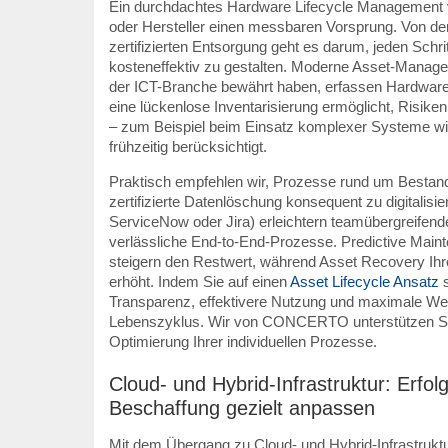
Ein durchdachtes Hardware Lifecycle Management ver
oder Hersteller einen messbaren Vorsprung. Von de
zertifizierten Entsorgung geht es darum, jeden Schritt
kosteneffektiv zu gestalten. Moderne Asset-Managem
der ICT-Branche bewährt haben, erfassen Hardware 
eine lückenlose Inventarisierung ermöglicht, Risik
– zum Beispiel beim Einsatz komplexer Systeme w
frühzeitig berücksichtigt.
Praktisch empfehlen wir, Prozesse rund um Best
zertifizierte Datenlöschung konsequent zu digitalisie
ServiceNow oder Jira) erleichtern teamübergreife
verlässliche End-to-End-Prozesse. Predictive Main
steigern den Restwert, während Asset Recovery Ih
erhöht. Indem Sie auf einen
Asset Lifecycle Ansatz
s
Transparenz, effektivere Nutzung und maximale W
Lebenszyklus. Wir von CONCERTO unterstützen Si
Optimierung Ihrer individuellen Prozesse.
Cloud- und Hybrid-Infrastruktur: Erfo
Beschaffung gezielt anpassen
Mit dem Übergang zu Cloud- und Hybrid-Infrastruktur