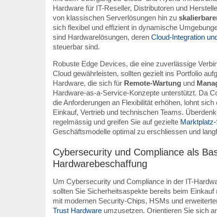
Hardware für IT-Reseller, Distributoren und Herstell
von klassischen Serverlösungen hin zu
skalierbar
sich flexibel und effizient in dynamische Umgebunge
sind Hardwarelösungen, deren
Cloud-Integration un
steuerbar sind.
Robuste Edge Devices, die eine zuverlässige Verbin
Cloud gewährleisten, sollten gezielt ins Portfolio 
Hardware, die sich für
Remote-Wartung
und
Mana
Hardware-as-a-Service-Konzepte unterstützt. Da Co
die Anforderungen an Flexibilität erhöhen, lohnt si
Einkauf, Vertrieb und technischen Teams. Überdenke
regelmässig und greifen Sie auf gezielte
Marktplatz-S
Geschäftsmodelle optimal zu erschliessen und langfri
Cybersecurity und Compliance als Basi
Hardwarebeschaffung
Um Cybersecurity und Compliance in der IT-Hardwa
sollten Sie Sicherheitsaspekte bereits beim Einka
mit modernen Security-Chips, HSMs und erweiterte
Trust Hardware
umzusetzen. Orientieren Sie sich an 