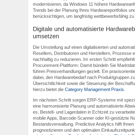
modernisieren, da Windows 11 höhere Hardwareanfor
Trends bei der Planung Ihres Hardwareportfolios u
berücksichtigen, um langfristig wettbewerbsfähig zu 
Digitale und automatisierte Hardwareb
umsetzen
Die Umstellung auf einen digitalisierten und automa
Resellern, Distributoren und Herstellern, Prozesse e
nachhaltig zu reduzieren. Im ersten Schritt empfiehlt
Procurement-Plattform: Damit bündeln Sie Marktdate
führen Preisverhandlungen gezielt. Ein praxisorienti
dabei, den Hardwarebedarf nach Produktgruppen zu
Übersichtlichkeit sowie die Steuerung der Beschaffu
hierzu bietet die
Category Management Praxis
.
Im nächsten Schritt sorgen ERP-Systeme mit spezia
eine harmonisierte Planung und automatisierte Abwi
es, Bestell- und Lagerdaten in Echtzeit zu verarbei
mobile Apps, Barcode-Scanner oder KI-gestützte Na
Bestandsverwaltung. Predictive Analytics hilft Ihnen
prognostizieren und den optimalen Einkaufszeitpun