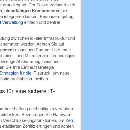
er grundlegend. Der Fokus verlagert sich
en, cloudfähigen Komponenten
, die
n integrieren lassen. Besonders gefragt
d Verwaltung
einfach und zentral
dung zwischen lokaler Infrastruktur und
aufgenommen werden. Achten Sie auf
gement
eignet und Pay-per-Use- oder
ntainer- und Microservice-Technologien
ch die enge Abstimmung zwischen
n Sie Ihre Einkaufsstrategie
trategien für die IT
zurück, um neue
stig profitabel zu bleiben.
s für eine sichere IT-
rebeschaffung nachhaltig zu verankern,
uf mitdenken. Bevorzugen Sie Hardware
n Verschlüsselungsfunktionen, um
Zero
etablierten Zertifizierungen und achten