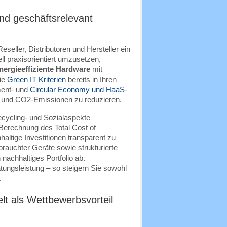
und geschäftsrelevant
eseller, Distributoren und Hersteller ein
ll praxisorientiert umzusetzen,
nergieeffiziente Hardware
mit
ie
Green IT Kriterien
bereits in Ihren
ment- und
Circular Economy und HaaS
-
 und CO2-Emissionen zu reduzieren.
ecycling- und Sozialaspekte
 Berechnung des Total Cost of
ltige Investitionen transparent zu
auchter Geräte sowie strukturierte
achhaltiges Portfolio ab.
atungsleistung – so steigern Sie sowohl
.
t als Wettbewerbsvorteil