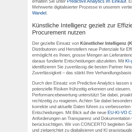
erhalten Sie unter
Predictive Analytics im Einkauf
. E
Mehrwerte digitalisierter Prozesse in unserem verti
Wandel
.
Künstliche Intelligenz gezielt zur Effi
Procurement nutzen
Der gezielte Einsatz von
Künstlicher Intelligenz (K
Distributoren und Herstellern neue Potenziale für Ef
ermöglicht es Ihnen, grosse Mengen an Lieferantend
daraus fundierte Entscheidungen abzuleiten. Mit
KI-
identifizieren Sie zuverlässig die besten Partner hin
Zuverlässigkeit – das stärkt Ihre Verhandlungsbasis 
Durch den Einsatz von Predictive Analytics lassen 
potenzielle Risiken frühzeitig erkennen und steuern.
Performancebewertung unterstützt Sie dabei, proakti
rechtzeitig zu reagieren. Achten Sie dabei besonders
korrekte und aktuelle Daten führen zu verbesserte
Entscheidungen. Mit Blick auf die neue
EU-KI-VO C
Anforderungen an Transparenz und Dokumentation v
berücksichtigen. Wir von CONCERTO begleiten Sie d
und zielgerichtet zu digitalisieren und KI praxistaugl