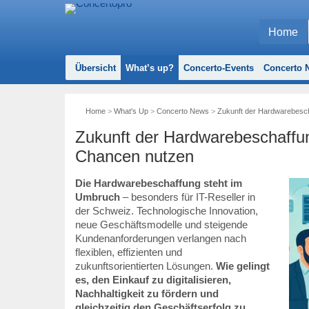
Home
Übersicht
What’s up?
Concerto-Events
Concerto N
Home
>
What's Up
>
Concerto News
>
Zukunft der Hardwarebesch
Zukunft der Hardwarebeschaffung
Chancen nutzen
Die Hardwarebeschaffung steht im
Umbruch
– besonders für IT-Reseller in
der Schweiz. Technologische Innovation,
neue Geschäftsmodelle und steigende
Kundenanforderungen verlangen nach
flexiblen, effizienten und
zukunftsorientierten Lösungen.
Wie gelingt
es, den Einkauf zu digitalisieren,
Nachhaltigkeit zu fördern und
gleichzeitig den Geschäftserfolg zu