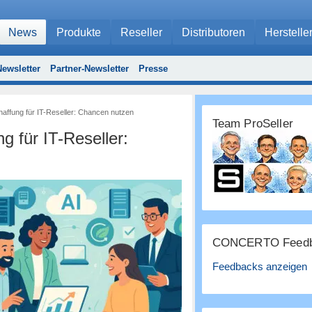
News
Produkte
Reseller
Distributoren
Herstelle
ewsletter
Partner-Newsletter
Presse
affung für IT-Reseller: Chancen nutzen
Team ProSeller
 für IT-Reseller:
CONCERTO Feedb
Feedbacks anzeigen