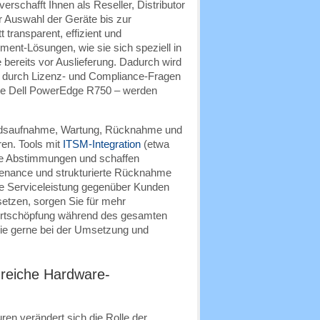
schafft Ihnen als Reseller, Distributor
r Auswahl der Geräte bis zur
 transparent, effizient und
ent-Lösungen, wie sie sich speziell in
bereits vor Auslieferung. Dadurch wird
en durch Lizenz- und Compliance-Fragen
ie Dell PowerEdge R750 – werden
andsaufnahme, Wartung, Rücknahme und
ren. Tools mit
ITSM-Integration
(etwa
nde Abstimmungen und schaffen
tenance und strukturierte Rücknahme
re Serviceleistung gegenüber Kunden
etzen, sorgen Sie für mehr
ertschöpfung während des gesamten
e gerne bei der Umsetzung und
lgreiche Hardware-
en verändert sich die Rolle der