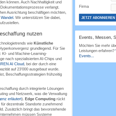
den können. Auch Nachhaltigkeit und
Firma
 Dokumentationsprozesse verlangt.
chen Ausrichtung beschäftigen möchten,
 Wandel
. Wir unterstützen Sie dabei,
fzustellen.
-Beschaffung nutzen
Events, Messen, 
echnologietrends wie
Künstliche
Möchten Sie mehr übe
Hyperkonvergenz grundlegend. Für Sie
Leistungen erfahren?
as: KI- und Machine-Learning-
Events...
e nach spezialisierten AI-Chips und
IREN AI Cloud
, bei der durch eine
pazität auf 23’000 ausgebaut wurde.
st, Beschaffungsstrategien frühzeitig
schaffung durch integrierte Lösungen
uting und Netzwerk, was die Verwaltung
nz erläutert
).
Edge Computing
rückt
e für dezentrale Standorte zunehmend
eld. Zusätzlich bringt das bevorstehende
 Unternehmen müssen Systeme