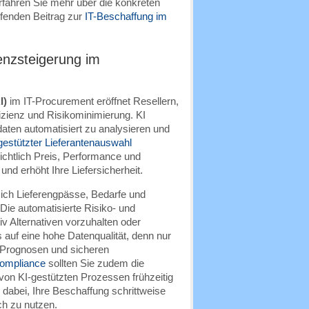
rfahren Sie mehr über die konkreten
efenden Beitrag zur
IT-Beschaffung im
zienzsteigerung im
I)
im IT-Procurement eröffnet Resellern,
fizienz und Risikominimierung. KI
aten automatisiert zu analysieren und
gestützter Lieferantenauswahl
sichtlich Preis, Performance und
und erhöht Ihre Liefersicherheit.
sich Lieferengpässe, Bedarfe und
 Die automatisierte Risiko- und
v Alternativen vorzuhalten oder
 auf eine hohe Datenqualität, denn nur
n Prognosen und sicheren
ompliance
sollten Sie zudem die
on KI-gestützten Prozessen frühzeitig
abei, Ihre Beschaffung schrittweise
ich zu nutzen.