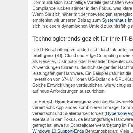
Kommunikation nachhaltige Vorteile geschaffen wer
Compliance rücken stärker in den Fokus, was klare
Wenn Sie sich näher mit der notwendigen strategis
empfehlen wir unseren Beitrag zum
Systemhaus im
sich in diesem dynamischen Umfeld zukunftsfähig au
Technologietrends gezielt für Ihre IT
Die IT-Beschaffung verändert sich durch aktuelle T
Intelligenz (KI)
, Cloud und Edge Computing sowie 
als Reseller, Distributor oder Hersteller bedeutet d
Anwendungen führen zu deutlich steigender Nachfrag
leistungsfähiger Hardware. Ein Beispiel dafür ist die
Investition von 674 Millionen US-Dollar die GPU-Ka
Solche Entwicklungen verdeutlichen, wie wichtig es i
auf neue Anforderungen auszurichten.
Im Bereich
Hyperkonvergenz
wird die Hardware-Be
vereinfacht: Appliances kombinieren Storage, Comp
vereinfacht und Skalierbarkeit fördert (
Hyperkonverge
ebenfalls in den Fokus, da leistungsfähige Hardwar
gefragt ist, etwa für Echtzeitdatenverarbeitung im F
Windows 10 Support-Ende
Beratungsbedarf: Viele