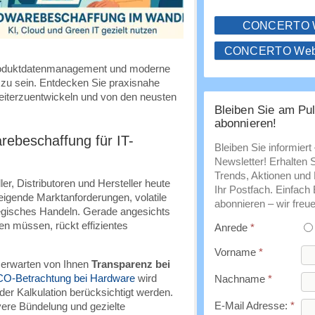
CONCERTO
CONCERTO WebS
 Produktdatenmanagement und moderne
 zu sein. Entdecken Sie praxisnahe
eiterzuentwickeln und von den neusten
Bleiben Sie am Pul
abonnieren!
rebeschaffung für IT-
Bleiben Sie informiert
Newsletter! Erhalten 
Trends, Aktionen und E
er, Distributoren und Hersteller heute
Ihr Postfach. Einfach
eigende Marktanforderungen, volatile
abonnieren – wir freue
tegisches Handeln. Gerade angesichts
 müssen, rückt effizientes
Anrede
*
Vorname
*
erwarten von Ihnen
Transparenz bei
O-Betrachtung bei Hardware
wird
Nachname
*
er Kalkulation berücksichtigt werden.
E-Mail Adresse:
*
vere Bündelung und gezielte