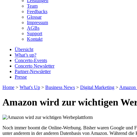
Leistungen
Team
Feedbacks
Glossar
Impressum
AGBs
Support
Kontakt
Übersicht
What’s up?
Concerto-Events
Concerto Newsletter
Partner-Newsletter
Presse
Home
>
What's Up
>
Business News
>
Digital Marketing
>
Amazon w
Amazon wird zur wichtigen We
Noch immer boomt die Online-Werbung. Bisher waren Google und Faceb
unter anderem in der anderen Datenbasis von Amazon. Während die K