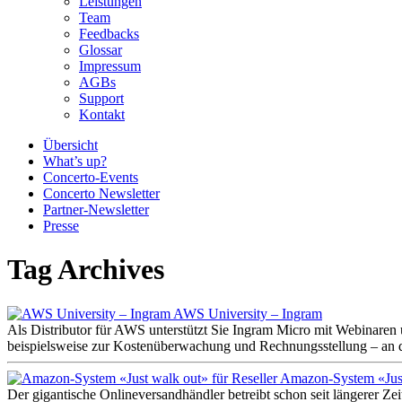
Leistungen
Team
Feedbacks
Glossar
Impressum
AGBs
Support
Kontakt
Übersicht
What’s up?
Concerto-Events
Concerto Newsletter
Partner-Newsletter
Presse
Tag Archives
AWS University – Ingram
Als Distributor für AWS unterstützt Sie Ingram Micro mit Webinaren 
beispielsweise zur Kostenüberwachung und Rechnungsstellung – an 
Amazon-System «Just 
Der gigantische Onlineversandhändler betreibt schon seit längerer Ze