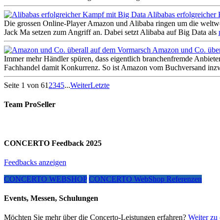
Alibabas erfolgreicher
Die grossen Online-Player Amazon und Alibaba ringen um die weltwe
Jack Ma setzen zum Angriff an. Dabei setzt Alibaba auf Big Data als
Amazon und Co. über
Immer mehr Händler spüren, dass eigentlich branchenfremde Anbieter
Fachhandel damit Konkurrenz. So ist Amazon vom Buchversand inzwi
Seite 1 von 6
1
2
3
4
5
...
Weiter
Letzte
Team ProSeller
CONCERTO Feedback 2025
Feedbacks anzeigen
CONCERTO WEBSHOP
CONCERTO WebShop Referenzen
Events, Messen, Schulungen
Möchten Sie mehr über die Concerto-Leistungen erfahren?
Weiter zu 