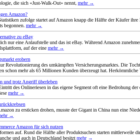
logie, die sich «Just-Walk-Out» nennt,
mehr →
egen Amazon?
tatistiken zufolge startet auf Amazon knapp die Hälfte der Käufer i
its begonnen.
mehr →
ernative zu eBay
lich nur eine Anlaufstelle und das ist eBay. Während Amazon zunehmen
splattform, auf der eine
mehr →
gsmarkt erobern
r Revolutionierung des umkämpften Versicherungsmarktes. Die Tochterg
sen schon mehr als 65 Millionen Kunden überzeugt hat. Herkömmliche 
 und trotz Angriff überleben
intritt des Onlineriesen in das eigene Segment oft eine Bedrohung der
diese
mehr →
rückkrebsen
mazon zu ersticken drohen, musste der Gigant in China nun eine Nied
mehr →
mmerce Amazon für sich nutzen
ormen auf. Rund die Hälfte aller Produktsuchen starten mittlerweile d
ranche und auch in Deutschland besitzt
mehr →