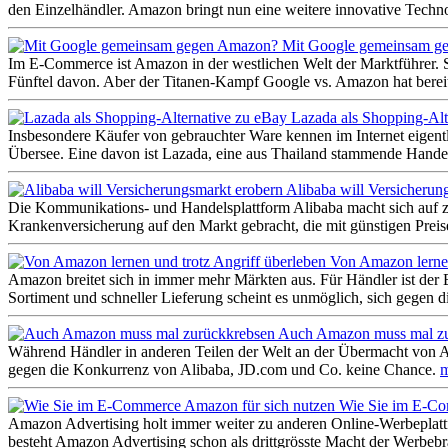
den Einzelhändler. Amazon bringt nun eine weitere innovative Techno
Mit Google gemeinsam g
Im E-Commerce ist Amazon in der westlichen Welt der Marktführer. S
Fünftel davon. Aber der Titanen-Kampf Google vs. Amazon hat bere
Lazada als Shopping-Alt
Insbesondere Käufer von gebrauchter Ware kennen im Internet eigent
Übersee. Eine davon ist Lazada, eine aus Thailand stammende Handel
Alibaba will Versicherun
Die Kommunikations- und Handelsplattform Alibaba macht sich auf zu
Krankenversicherung auf den Markt gebracht, die mit günstigen Prei
Von Amazon lernen
Amazon breitet sich in immer mehr Märkten aus. Für Händler ist der E
Sortiment und schneller Lieferung scheint es unmöglich, sich gegen 
Auch Amazon muss mal zu
Während Händler in anderen Teilen der Welt an der Übermacht von A
gegen die Konkurrenz von Alibaba, JD.com und Co. keine Chance.
Wie Sie im E-Co
Amazon Advertising holt immer weiter zu anderen Online-Werbeplattf
besteht Amazon Advertising schon als drittgrösste Macht der Werbeb