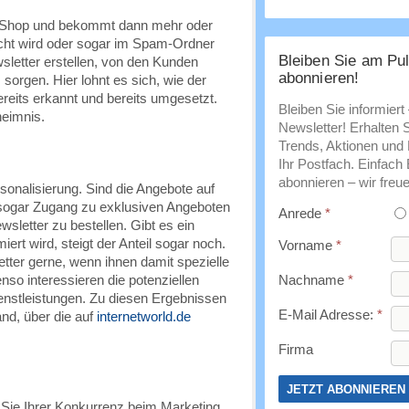
em Shop und bekommt dann mehr oder
cht wird oder sogar im Spam-Ordner
Bleiben Sie am Pul
wsletter erstellen, von den Kunden
abonnieren!
orgen. Hier lohnt es sich, wie der
eits erkannt und bereits umgesetzt.
Bleiben Sie informiert
heimnis.
Newsletter! Erhalten 
Trends, Aktionen und E
Ihr Postfach. Einfach
abonnieren – wir freue
sonalisierung. Sind die Angebote auf
 sogar Zugang zu exklusiven Angeboten
Anrede
*
wsletter zu bestellen. Gibt es ein
ert wird, steigt der Anteil sogar noch.
Vorname
*
etter gerne, wenn ihnen damit spezielle
so interessieren die potenziellen
Nachname
*
stleistungen. Zu diesen Ergebnissen
E-Mail Adresse:
*
and, über die auf
internetworld.de
Firma
 Sie Ihrer Konkurrenz beim Marketing