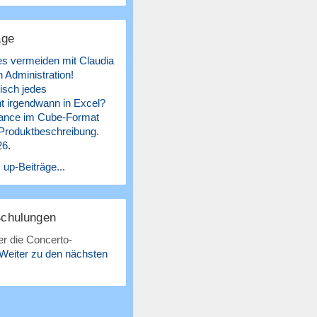
äge
es vermeiden mit Claudia
 Administration!
isch jedes
 irgendwann in Excel?
ance im Cube-Format
 Produktbeschreibung.
26.
 up-Beiträge...
Schulungen
r die Concerto-
Weiter zu den nächsten