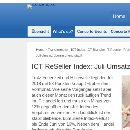
Home
Übersicht
What’s up?
Concerto-Events
Concerto N
Home
>
Transformation
,
ICT-Index
,
ICT-Branche
,
IT-Reseller
,
Prei
Juli-Umsatz überraschend stabil
ICT-ReSeller-Index: Juli-Umsatz
Trotz Ferienzeit und Hitzewelle liegt der Juli
2018 mit 58 Punkten knapp 1% über dem
Vormonat. Wie seine Vorgänger setzt aber
auch dieser Monat den rückläufigen Trend
im IT-Handel fort und muss ein Minus von
12% gegenüber dem Juli-Index des
Vorjahres vorweisen. Ein Lichtblick ist der
stabil bleibende, kumulierte Index-Verlust
bis Ende Juni von 16%. Neben dem Handel
fordert auch die dritte Runde der