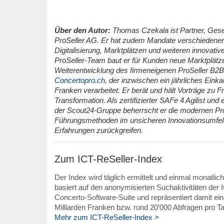
Über den Autor:
Thomas Czekala ist Partner, Gesel
ProSeller AG. Er hat zudem Mandate verschiedener
Digitalisierung, Marktplätzen und weiteren innova
ProSeller-Team baut er für Kunden neue Marktplätze 
Weiterentwicklung des firmeneigenen ProSeller B
Concertopro.ch
, der inzwischen ein jährliches Eink
Franken verarbeitet.
Er berät und hält Vorträge zu F
Transformation. Als zertifizierter SAFe 4 Agilist un
der Scout24-Gruppe beherrscht er die modernen P
Führungsmethoden im unsicheren Innovationsumfeld 
Erfahrungen zurückgreifen.
Zum ICT-ReSeller-Index
Der Index wird täglich ermittelt und einmal monatlich
basiert auf den anonymisierten Suchaktivitäten der
Concerto-Software-Suite und repräsentiert damit ein
Milliarden Franken bzw. rund 20’000 Abfragen pro Ta
Mehr zum ICT-ReSeller-Index >