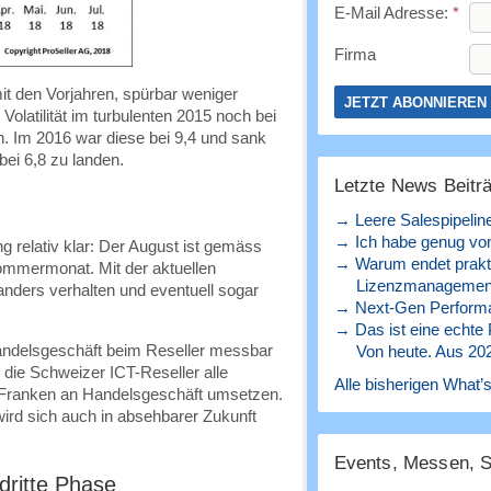
E-Mail Adresse:
*
Firma
it den Vorjahren, spürbar weniger
latilität im turbulenten 2015 noch bei
n. Im 2016 war diese bei 9,4 und sank
bei 6,8 zu landen.
Letzte News Beitr
→ Leere Salespipelin
→ Ich habe genug von
g relativ klar: Der August ist gemäss
→ Warum endet prakt
mmermonat. Mit der aktuellen
Lizenzmanagement
anders verhalten und eventuell sogar
→ Next-Gen Perform
→ Das ist eine echte
andelsgeschäft beim Reseller messbar
Von heute. Aus 20
 die Schweizer ICT-Reseller alle
Alle bisherigen What’s
 Franken an Handelsgeschäft umsetzen.
rd sich auch in absehbarer Zukunft
Events, Messen, 
dritte Phase