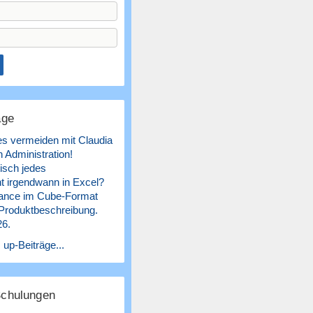
äge
es vermeiden mit Claudia
 Administration!
isch jedes
 irgendwann in Excel?
ance im Cube-Format
 Produktbeschreibung.
26.
 up-Beiträge...
Schulungen