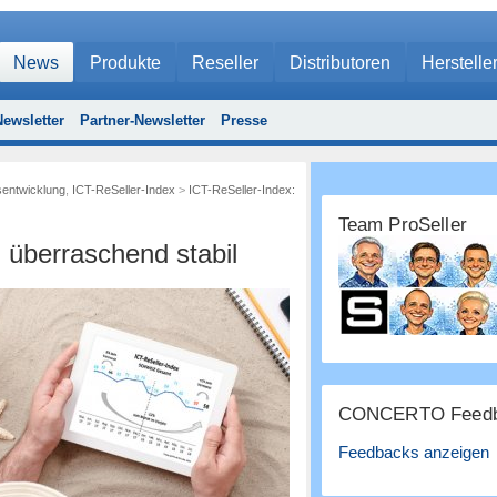
News
Produkte
Reseller
Distributoren
Herstelle
ewsletter
Partner-Newsletter
Presse
sentwicklung
,
ICT-ReSeller-Index
>
ICT-ReSeller-Index:
Team ProSeller
 überraschend stabil
CONCERTO Feedb
Feedbacks anzeigen