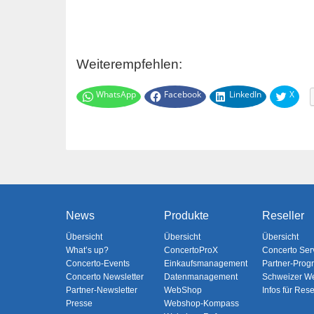
Weiterempfehlen:
WhatsApp
Facebook
LinkedIn
X
News
Produkte
Reseller
Übersicht
Übersicht
Übersicht
What’s up?
ConcertoProX
Concerto Ser
Concerto-Events
Einkaufsmanagement
Partner-Pro
Concerto Newsletter
Datenmanagement
Schweizer W
Partner-Newsletter
WebShop
Infos für Rese
Presse
Webshop-Kompass