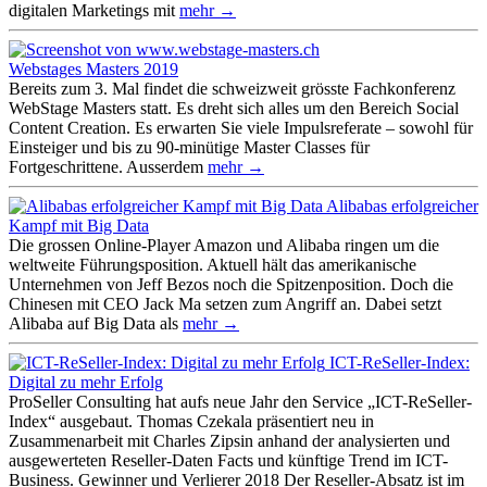
digitalen Marketings mit
mehr →
Webstages Masters 2019
Bereits zum 3. Mal findet die schweizweit grösste Fachkonferenz
WebStage Masters statt. Es dreht sich alles um den Bereich Social
Content Creation. Es erwarten Sie viele Impulsreferate – sowohl für
Einsteiger und bis zu 90-minütige Master Classes für
Fortgeschrittene. Ausserdem
mehr →
Alibabas erfolgreicher
Kampf mit Big Data
Die grossen Online-Player Amazon und Alibaba ringen um die
weltweite Führungsposition. Aktuell hält das amerikanische
Unternehmen von Jeff Bezos noch die Spitzenposition. Doch die
Chinesen mit CEO Jack Ma setzen zum Angriff an. Dabei setzt
Alibaba auf Big Data als
mehr →
ICT-ReSeller-Index:
Digital zu mehr Erfolg
ProSeller Consulting hat aufs neue Jahr den Service „ICT-ReSeller-
Index“ ausgebaut. Thomas Czekala präsentiert neu in
Zusammenarbeit mit Charles Zipsin anhand der analysierten und
ausgewerteten Reseller-Daten Facts und künftige Trend im ICT-
Business. Gewinner und Verlierer 2018 Der Reseller-Absatz ist im