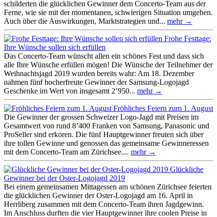
schilderten die glücklichen Gewinner dem Concerto-Team aus der
Ferne, wie sie mit der momentanen, schwierigen Situation umgehen.
Auch über die Auswirkungen, Marktstrategien und...
mehr →
Frohe Festtage:
Ihre Wünsche sollen sich erfüllen
Das Concerto-Team wünscht allen ein schönes Fest und dass sich
alle Ihre Wünsche erfüllen mögen! Die Wünsche der Teilnehmer der
Weihnachtsjagd 2019 wurden bereits wahr: Am 18. Dezember
nahmen fünf hocherfreute Gewinner der Samsung-Logojagd
Geschenke im Wert von insgesamt 2’950...
mehr →
Fröhliches Feiern zum 1. August
Die Gewinner der grossen Schweizer Logo-Jagd mit Preisen im
Gesamtwert von rund 8’400 Franken von Samsung, Panasonic und
ProSeller sind erkoren. Die fünf Hauptgewinner freuten sich über
ihre tollen Gewinne und genossen das gemeinsame Gewinneressen
mit dem Concerto-Team am Zürichsee....
mehr →
Glückliche
Gewinner bei der Oster-Logojagd 2019
Bei einem gemeinsamen Mittagessen am schönen Zürichsee feierten
die glücklichen Gewinner der Oster-Logojagd am 16. April in
Herrliberg zusammen mit dem Concerto-Team ihren Jagdgewinn.
Im Anschluss durften die vier Hauptgewinner ihre coolen Preise in