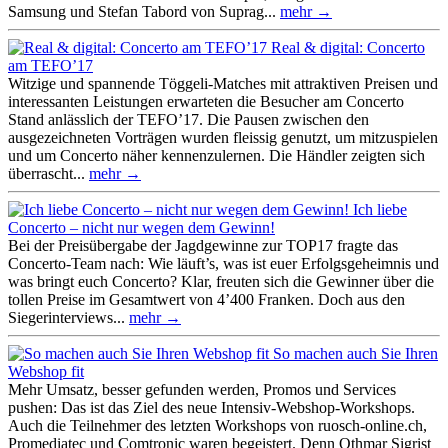
Samsung und Stefan Tabord von Suprag...
mehr →
Real & digital: Concerto
am TEFO’17
Witzige und spannende Töggeli-Matches mit attraktiven Preisen und
interessanten Leistungen erwarteten die Besucher am Concerto
Stand anlässlich der TEFO’17. Die Pausen zwischen den
ausgezeichneten Vorträgen wurden fleissig genutzt, um mitzuspielen
und um Concerto näher kennenzulernen. Die Händler zeigten sich
überrascht...
mehr →
Ich liebe
Concerto – nicht nur wegen dem Gewinn!
Bei der Preisübergabe der Jagdgewinne zur TOP17 fragte das
Concerto-Team nach: Wie läuft’s, was ist euer Erfolgsgeheimnis und
was bringt euch Concerto? Klar, freuten sich die Gewinner über die
tollen Preise im Gesamtwert von 4’400 Franken. Doch aus den
Siegerinterviews...
mehr →
So machen auch Sie Ihren
Webshop fit
Mehr Umsatz, besser gefunden werden, Promos und Services
pushen: Das ist das Ziel des neue Intensiv-Webshop-Workshops.
Auch die Teilnehmer des letzten Workshops von ruosch-online.ch,
Promediatec und Comtronic waren begeistert. Denn Othmar Sigrist