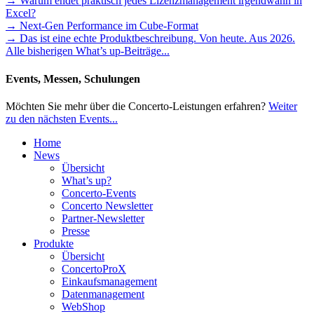
→ Warum endet praktisch jedes Lizenzmanagement irgendwann in
Excel?
→ Next-Gen Performance im Cube-Format
→ Das ist eine echte Produktbeschreibung. Von heute. Aus 2026.
Alle bisherigen What’s up-Beiträge...
Events, Messen, Schulungen
Möchten Sie mehr über die Concerto-Leistungen erfahren?
Weiter
zu den nächsten Events...
Home
News
Übersicht
What’s up?
Concerto-Events
Concerto Newsletter
Partner-Newsletter
Presse
Produkte
Übersicht
ConcertoProX
Einkaufsmanagement
Datenmanagement
WebShop