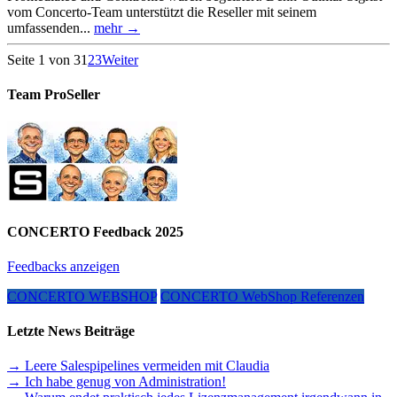
vom Concerto-Team unterstützt die Reseller mit seinem
umfassenden...
mehr →
Seite 1 von 3
1
2
3
Weiter
Team ProSeller
CONCERTO Feedback 2025
Feedbacks anzeigen
CONCERTO WEBSHOP
CONCERTO WebShop Referenzen
Letzte News Beiträge
→ Leere Salespipelines vermeiden mit Claudia
→ Ich habe genug von Administration!