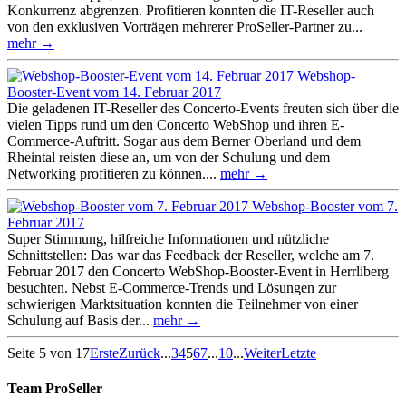
Konkurrenz abgrenzen. Profitieren konnten die IT-Reseller auch
von den exklusiven Vorträgen mehrerer ProSeller-Partner zu...
mehr →
Webshop-
Booster-Event vom 14. Februar 2017
Die geladenen IT-Reseller des Concerto-Events freuten sich über die
vielen Tipps rund um den Concerto WebShop und ihren E-
Commerce-Auftritt. Sogar aus dem Berner Oberland und dem
Rheintal reisten diese an, um von der Schulung und dem
Networking profitieren zu können....
mehr →
Webshop-Booster vom 7.
Februar 2017
Super Stimmung, hilfreiche Informationen und nützliche
Schnittstellen: Das war das Feedback der Reseller, welche am 7.
Februar 2017 den Concerto WebShop-Booster-Event in Herrliberg
besuchten. Nebst E-Commerce-Trends und Lösungen zur
schwierigen Marktsituation konnten die Teilnehmer von einer
Schulung auf Basis der...
mehr →
Seite 5 von 17
Erste
Zurück
...
3
4
5
6
7
...
10
...
Weiter
Letzte
Team ProSeller