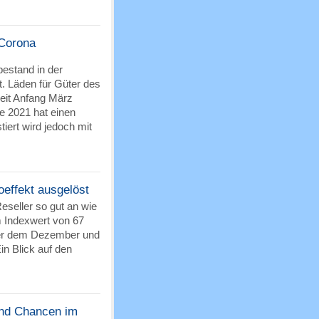
 Corona
estand in der
t. Läden für Güter des
seit Anfang März
te 2021 hat einen
ert wird jedoch mit
effekt ausgelöst
eseller so gut an wie
m Indexwert von 67
ber dem Dezember und
n Blick auf den
und Chancen im