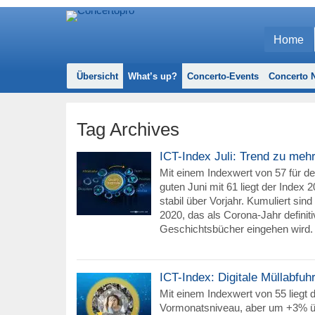
Home
Übersicht
What’s up?
Concerto-Events
Concerto N
Tag Archives
ICT-Index Juli: Trend zu mehr 
Mit einem Indexwert von 57 für d
guten Juni mit 61 liegt der Index 
stabil über Vorjahr. Kumuliert sin
2020, das als Corona-Jahr definitiv
Geschichtsbücher eingehen wird.
ICT-Index: Digitale Müllabfuh
Mit einem Indexwert von 55 liegt 
Vormonatsniveau, aber um +3% üb