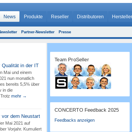
News
Produkte
Reseller
Distributoren
Herstelle
ewsletter
Partner-Newsletter
Presse
Team ProSeller
Qualität in der IT
en Mai und einem
2021 nun monatlich
d es bereits 5,5% über
 in die
 Trotz
mehr →
CONCERTO Feedback 2025
r vor dem Neustart
Feedbacks anzeigen
der Mai 2021 auf
er Vorjahr. Kumuliert