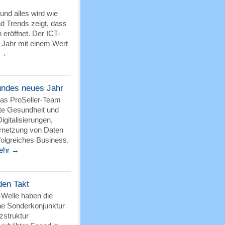
nd alles wird wie
nd Trends zeigt, dass
eröffnet. Der ICT-
e Jahr mit einem Wert
 →
sundes neues Jahr
 Das ProSeller-Team
ute Gesundheit und
igitalisierungen,
rnetzung von Daten
folgreiches Business.
ehr →
den Takt
-Welle haben die
ine Sonderkonjunktur
zstruktur