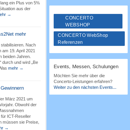
slang ein Plus von 5%
 Situation aus der
ehr →
CONCERTO
WEBSHOP
ess2Net mehr
CONCERTO WebShop
Referenzen
stabilisieren. Nach
 am 19. April 2021
en beiden Jahren.
“ durch und wird „Be
Events, Messen, Schulungen
 Was
mehr →
Möchten Sie mehr über die
Concerto-Leistungen erfahren?
Weiter zu den nächsten Events...
n Gewinnern
 der März 2021 um
Vorjahr. Obwohl der
-Massnahmen
 für ICT-Reseller
h müssen sie Preise,
hr →