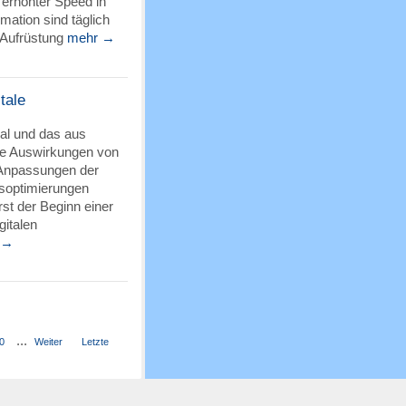
 erhöhter Speed in
mation sind täglich
 Aufrüstung
mehr →
tale
mal und das aus
ie Auswirkungen von
 Anpassungen der
ssoptimierungen
rst der Beginn einer
gitalen
 →
...
0
Weiter
Letzte