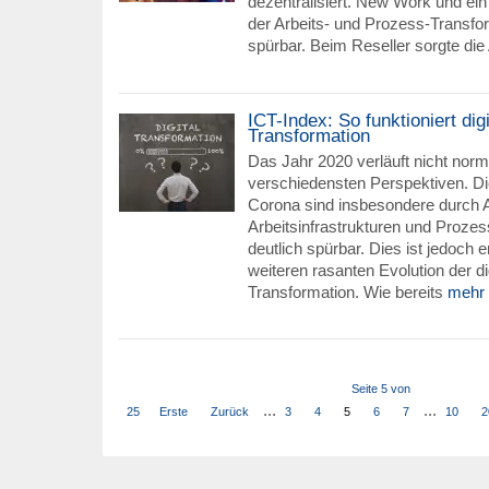
dezentralisiert. New Work und ein
der Arbeits- und Prozess-Transfor
spürbar. Beim Reseller sorgte die
ICT-Index: So funktioniert digi
Transformation
Das Jahr 2020 verläuft nicht nor
verschiedensten Perspektiven. D
Corona sind insbesondere durch
Arbeitsinfrastrukturen und Proze
deutlich spürbar. Dies ist jedoch e
weiteren rasanten Evolution der di
Transformation. Wie bereits
mehr
Seite 5 von
...
...
25
Erste
Zurück
3
4
5
6
7
10
2