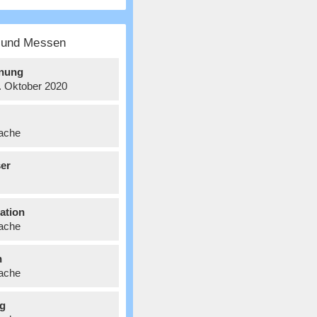
e und Messen
nung
8. Oktober 2020
ache
er
ation
ache
n
ache
g