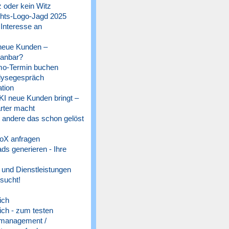
 oder kein Witz
ts-Logo-Jagd 2025
 Interesse an
 neue Kunden –
lanbar?
o-Termin buchen
lysegespräch
tion
 KI neue Kunden bringt –
rter macht
e andere das schon gelöst
oX anfragen
s generieren - Ihre
und Dienstleistungen
sucht!
ich
ich - zum testen
management /