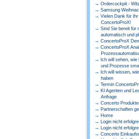
→ Ordercockpit - Witz
→ Samsung Weihnach
→ Vielen Dank für Ihr
ConcertoProX!
→ Sind Sie bereit für
automatisch und p
→ ConcertoProX Dem
→ ConcertoProX Ana
Prozessautomatisa
→ Ich will sehen, wie
und Prozesse sma
→ Ich will wissen, wi
haben
→ Termin ConcertoPr
→ KI Agenten und Lead
Anfrage
→ Concerto Produkte 
→ Partnerschaften ge
→ Home
→ Login nicht erfolgre
→ Login nicht erfolgre
→ Concerto Einkaufs