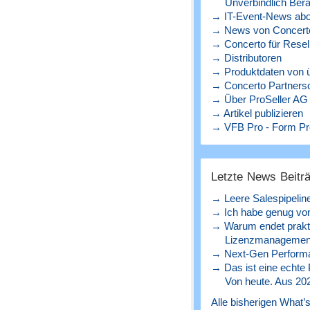
Unverbindlich Bera
→ IT-Event-News abo
→ News von Concerto
→ Concerto für Resel
→ Distributoren
→ Produktdaten von ü
→ Concerto Partners
→ Über ProSeller AG
→ Artikel publizieren
→ VFB Pro - Form Pr
Letzte News Beitr
→ Leere Salespipelin
→ Ich habe genug von
→ Warum endet prakt
Lizenzmanagement
→ Next-Gen Perform
→ Das ist eine echte
Von heute. Aus 20
Alle bisherigen What’s