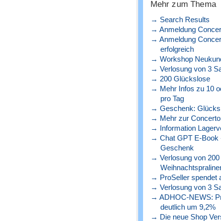
Mehr zum Thema
→ Search Results
→ Anmeldung Concert
→ Anmeldung Concerto
erfolgreich
→ Workshop Neukunde
→ Verlosung von 3 S
→ 200 Glückslose
→ Mehr Infos zu 10 o
pro Tag
→ Geschenk: Glücks
→ Mehr zur Concerto 
→ Information Lagerve
→ Chat GPT E-Book - 
Geschenk
→ Verlosung von 200
Weihnachtspraline
→ ProSeller spendet a
→ Verlosung von 3 S
→ ADHOC-NEWS: Preise
deutlich um 9,2%
→ Die neue Shop Versio