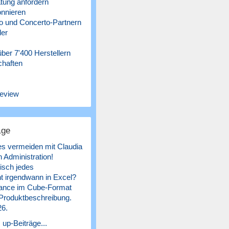
tung anfordern
nnieren
 und Concerto-Partnern
ler
ber 7'400 Herstellern
chaften
eview
äge
es vermeiden mit Claudia
 Administration!
isch jedes
 irgendwann in Excel?
ance im Cube-Format
 Produktbeschreibung.
26.
 up-Beiträge...