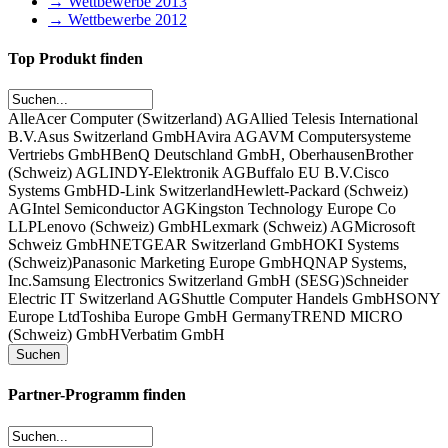
→ Wettbewerbe 2013
→ Wettbewerbe 2012
Top Produkt finden
Alle
Acer Computer (Switzerland) AG
Allied Telesis International
B.V.
Asus Switzerland GmbH
Avira AG
AVM Computersysteme
Vertriebs GmbH
BenQ Deutschland GmbH, Oberhausen
Brother
(Schweiz) AG
LINDY-Elektronik AG
Buffalo EU B.V.
Cisco
Systems GmbH
D-Link Switzerland
Hewlett-Packard (Schweiz)
AG
Intel Semiconductor AG
Kingston Technology Europe Co
LLP
Lenovo (Schweiz) GmbH
Lexmark (Schweiz) AG
Microsoft
Schweiz GmbH
NETGEAR Switzerland GmbH
OKI Systems
(Schweiz)
Panasonic Marketing Europe GmbH
QNAP Systems,
Inc.
Samsung Electronics Switzerland GmbH (SESG)
Schneider
Electric IT Switzerland AG
Shuttle Computer Handels GmbH
SONY
Europe Ltd
Toshiba Europe GmbH Germany
TREND MICRO
(Schweiz) GmbH
Verbatim GmbH
Partner-Programm finden