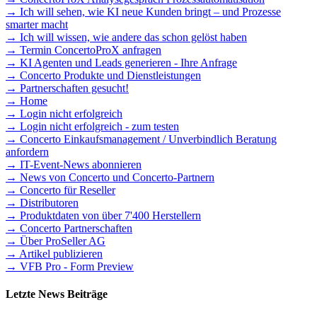
→ Ich will sehen, wie KI neue Kunden bringt – und Prozesse
smarter macht
→ Ich will wissen, wie andere das schon gelöst haben
→ Termin ConcertoProX anfragen
→ KI Agenten und Leads generieren - Ihre Anfrage
→ Concerto Produkte und Dienstleistungen
→ Partnerschaften gesucht!
→ Home
→ Login nicht erfolgreich
→ Login nicht erfolgreich - zum testen
→ Concerto Einkaufsmanagement / Unverbindlich Beratung
anfordern
→ IT-Event-News abonnieren
→ News von Concerto und Concerto-Partnern
→ Concerto für Reseller
→ Distributoren
→ Produktdaten von über 7'400 Herstellern
→ Concerto Partnerschaften
→ Über ProSeller AG
→ Artikel publizieren
→ VFB Pro - Form Preview
Letzte News Beiträge