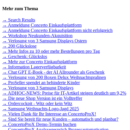
Mehr zum Thema
→ Search Results
→ Anmeldung Concerto Einkaufsplattform
→ Anmeldung Concerto Einkaufsplattform nicht erfolgreich
→ Workshop Neukunden-Akquisition
→ Verlosung von 3 Samsung Displays Ostern
→ 200 Glückslose
→ Mehr Infos zu 10 oder mehr Bestellungen pro Tag
→ Geschenk: Glückslos
→ Mehr zur Concerto Einkaufsplattform
→ Information Lagerverfügbarkeit
→ Chat GPT E-Book - der AI Allrounder als Geschenk
→ Verlosung von 200 Boxen Delux Weihnachtspralinen
→ ProSeller spendet an behinderte Kinder
→ Verlosung von 3 Samsung Displays
→ ADHOC-NEWS: Preise für IT-Artikel steigen deutlich um 9,2%
→ Die neue Shop Version ist ein Volltreffer
→ Ordercockpit - Witz oder kein Witz
→ Samsung Weihnachts-Logo-Jagd 2025
→ Vielen Dank für Ihr Interesse an ConcertoProX!
→ Sind Sie bereit für neue Kunden – automatisch und planbar?
→ ConcertoProX Demo-Termin buchen
→ ConcertoProX Analysegespräch Prozessautomatisation