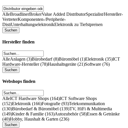
Alle
Broadliner
Broker
Value Added Distributor
Spezialist/Hersteller-
Vertreter
Komponenten-/Peripherie-
Disti
Unterhaltungselektronik
Elektronik zu Tiefstpreisen
Hersteller finden
Alle
Anlagen (3)
Bürobedarf (8)
Büromöbel (1)
Elektronik (35)
ICT
Hardware-Hersteller (78)
Haushaltsgeräte (21)
Software (76)
Webshops finden
Alle
ICT Hardware Shops (164)
ICT Software Shops
(152)
Elektronik (166)
Fotografie (93)
Telekommunikation
(130)
Bürobedarf & Büromöbel (139)
TV, HiFi & Multimedia
(149)
Kinder & Familie (163)
Autozubehör (58)
Essen & Getränke
(40)
Hobby, Haushalt & Garten (236)