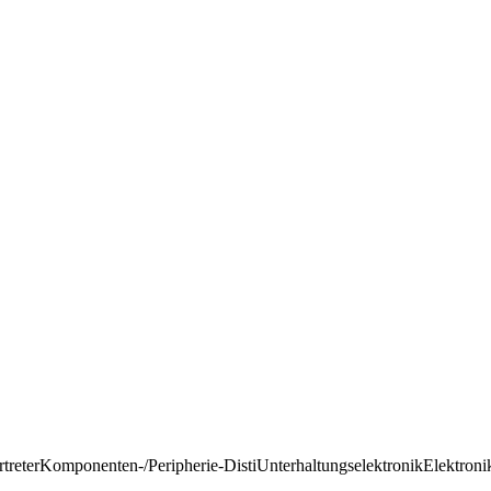
rtreter
Komponenten-/Peripherie-Disti
Unterhaltungselektronik
Elektroni