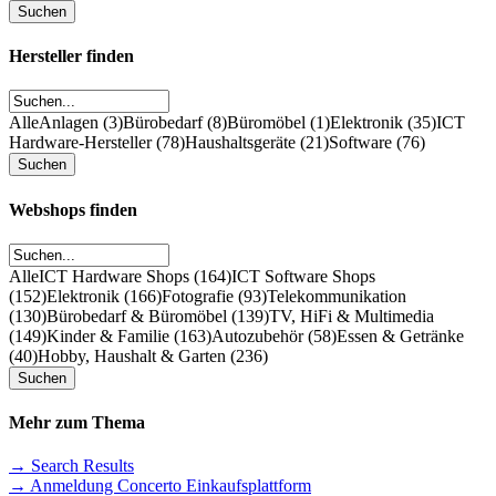
Hersteller finden
Alle
Anlagen (3)
Bürobedarf (8)
Büromöbel (1)
Elektronik (35)
ICT
Hardware-Hersteller (78)
Haushaltsgeräte (21)
Software (76)
Webshops finden
Alle
ICT Hardware Shops (164)
ICT Software Shops
(152)
Elektronik (166)
Fotografie (93)
Telekommunikation
(130)
Bürobedarf & Büromöbel (139)
TV, HiFi & Multimedia
(149)
Kinder & Familie (163)
Autozubehör (58)
Essen & Getränke
(40)
Hobby, Haushalt & Garten (236)
Mehr zum Thema
→ Search Results
→ Anmeldung Concerto Einkaufsplattform