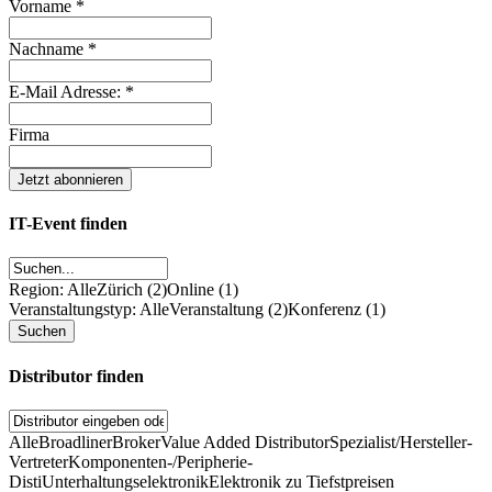
Vorname
*
Nachname
*
E-Mail Adresse:
*
Firma
IT-Event finden
Region: Alle
Zürich (2)
Online (1)
Veranstaltungstyp: Alle
Veranstaltung (2)
Konferenz (1)
Distributor finden
Alle
Broadliner
Broker
Value Added Distributor
Spezialist/Hersteller-
Vertreter
Komponenten-/Peripherie-
Disti
Unterhaltungselektronik
Elektronik zu Tiefstpreisen