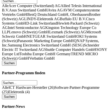
Alle
Acer Computer (Switzerland) AG
Allied Telesis International
B.V.
Asus Switzerland GmbH
Avira AG
AVM Computersysteme
Vertriebs GmbH
BenQ Deutschland GmbH, Oberhausen
Brother
(Schweiz) AG
LINDY-Elektronik AG
Buffalo EU B.V.
Cisco
Systems GmbH
D-Link Switzerland
Hewlett-Packard (Schweiz)
AG
Intel Semiconductor AG
Kingston Technology Europe Co
LLP
Lenovo (Schweiz) GmbH
Lexmark (Schweiz) AG
Microsoft
Schweiz GmbH
NETGEAR Switzerland GmbH
OKI Systems
(Schweiz)
Panasonic Marketing Europe GmbH
QNAP Systems,
Inc.
Samsung Electronics Switzerland GmbH (SESG)
Schneider
Electric IT Switzerland AG
Shuttle Computer Handels GmbH
SONY
Europe Ltd
Toshiba Europe GmbH Germany
TREND MICRO
(Schweiz) GmbH
Verbatim GmbH
Partner-Programm finden
Alle
ICT Hardware-Hersteller (26)
Software-Partner-Programme
(25)
Elektronik (4)
Partner-News