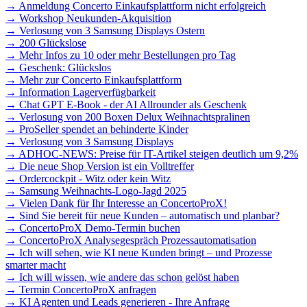
→ Anmeldung Concerto Einkaufsplattform nicht erfolgreich
→ Workshop Neukunden-Akquisition
→ Verlosung von 3 Samsung Displays Ostern
→ 200 Glückslose
→ Mehr Infos zu 10 oder mehr Bestellungen pro Tag
→ Geschenk: Glückslos
→ Mehr zur Concerto Einkaufsplattform
→ Information Lagerverfügbarkeit
→ Chat GPT E-Book - der AI Allrounder als Geschenk
→ Verlosung von 200 Boxen Delux Weihnachtspralinen
→ ProSeller spendet an behinderte Kinder
→ Verlosung von 3 Samsung Displays
→ ADHOC-NEWS: Preise für IT-Artikel steigen deutlich um 9,2%
→ Die neue Shop Version ist ein Volltreffer
→ Ordercockpit - Witz oder kein Witz
→ Samsung Weihnachts-Logo-Jagd 2025
→ Vielen Dank für Ihr Interesse an ConcertoProX!
→ Sind Sie bereit für neue Kunden – automatisch und planbar?
→ ConcertoProX Demo-Termin buchen
→ ConcertoProX Analysegespräch Prozessautomatisation
→ Ich will sehen, wie KI neue Kunden bringt – und Prozesse
smarter macht
→ Ich will wissen, wie andere das schon gelöst haben
→ Termin ConcertoProX anfragen
→ KI Agenten und Leads generieren - Ihre Anfrage