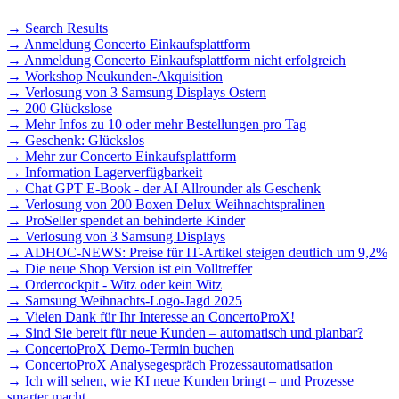
→ Search Results
→ Anmeldung Concerto Einkaufsplattform
→ Anmeldung Concerto Einkaufsplattform nicht erfolgreich
→ Workshop Neukunden-Akquisition
→ Verlosung von 3 Samsung Displays Ostern
→ 200 Glückslose
→ Mehr Infos zu 10 oder mehr Bestellungen pro Tag
→ Geschenk: Glückslos
→ Mehr zur Concerto Einkaufsplattform
→ Information Lagerverfügbarkeit
→ Chat GPT E-Book - der AI Allrounder als Geschenk
→ Verlosung von 200 Boxen Delux Weihnachtspralinen
→ ProSeller spendet an behinderte Kinder
→ Verlosung von 3 Samsung Displays
→ ADHOC-NEWS: Preise für IT-Artikel steigen deutlich um 9,2%
→ Die neue Shop Version ist ein Volltreffer
→ Ordercockpit - Witz oder kein Witz
→ Samsung Weihnachts-Logo-Jagd 2025
→ Vielen Dank für Ihr Interesse an ConcertoProX!
→ Sind Sie bereit für neue Kunden – automatisch und planbar?
→ ConcertoProX Demo-Termin buchen
→ ConcertoProX Analysegespräch Prozessautomatisation
→ Ich will sehen, wie KI neue Kunden bringt – und Prozesse
smarter macht