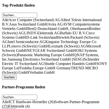
Top Produkt finden
Alle
Acer Computer (Switzerland) AG
Allied Telesis International
B.V.
Asus Switzerland GmbH
Avira AG
AVM Computersysteme
Vertriebs GmbH
BenQ Deutschland GmbH, Oberhausen
Brother
(Schweiz) AG
LINDY-Elektronik AG
Buffalo EU B.V.
Cisco
Systems GmbH
D-Link Switzerland
Hewlett-Packard (Schweiz)
AG
Intel Semiconductor AG
Kingston Technology Europe Co
LLP
Lenovo (Schweiz) GmbH
Lexmark (Schweiz) AG
Microsoft
Schweiz GmbH
NETGEAR Switzerland GmbH
OKI Systems
(Schweiz)
Panasonic Marketing Europe GmbH
QNAP Systems,
Inc.
Samsung Electronics Switzerland GmbH (SESG)
Schneider
Electric IT Switzerland AG
Shuttle Computer Handels GmbH
SONY
Europe Ltd
Toshiba Europe GmbH Germany
TREND MICRO
(Schweiz) GmbH
Verbatim GmbH
Partner-Programm finden
Alle
ICT Hardware-Hersteller (26)
Software-Partner-Programme
(25)
Elektronik (4)