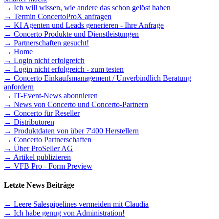
→ Ich will wissen, wie andere das schon gelöst haben
→ Termin ConcertoProX anfragen
→ KI Agenten und Leads generieren - Ihre Anfrage
→ Concerto Produkte und Dienstleistungen
→ Partnerschaften gesucht!
→ Home
→ Login nicht erfolgreich
→ Login nicht erfolgreich - zum testen
→ Concerto Einkaufsmanagement / Unverbindlich Beratung
anfordern
→ IT-Event-News abonnieren
→ News von Concerto und Concerto-Partnern
→ Concerto für Reseller
→ Distributoren
→ Produktdaten von über 7'400 Herstellern
→ Concerto Partnerschaften
→ Über ProSeller AG
→ Artikel publizieren
→ VFB Pro - Form Preview
Letzte News Beiträge
→ Leere Salespipelines vermeiden mit Claudia
→ Ich habe genug von Administration!