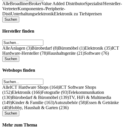
Alle
Broadliner
Broker
Value Added Distributor
Spezialist/Hersteller-
Vertreter
Komponenten-/Peripherie-
Disti
Unterhaltungselektronik
Elektronik zu Tiefstpreisen
Hersteller finden
Alle
Anlagen (3)
Bürobedarf (8)
Büromöbel (1)
Elektronik (35)
ICT
Hardware-Hersteller (78)
Haushaltsgeräte (21)
Software (76)
Webshops finden
Alle
ICT Hardware Shops (164)
ICT Software Shops
(152)
Elektronik (166)
Fotografie (93)
Telekommunikation
(130)
Bürobedarf & Büromöbel (139)
TV, HiFi & Multimedia
(149)
Kinder & Familie (163)
Autozubehör (58)
Essen & Getränke
(40)
Hobby, Haushalt & Garten (236)
Mehr zum Thema