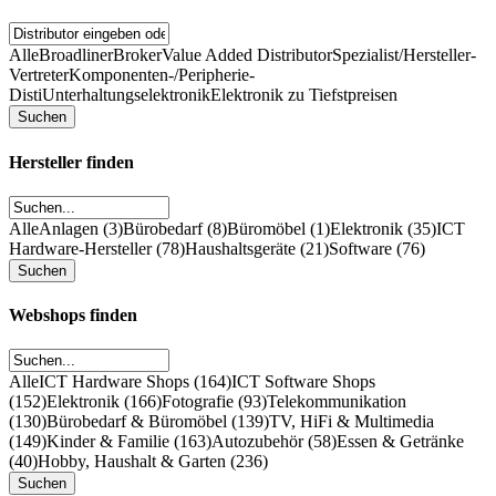
Alle
Broadliner
Broker
Value Added Distributor
Spezialist/Hersteller-
Vertreter
Komponenten-/Peripherie-
Disti
Unterhaltungselektronik
Elektronik zu Tiefstpreisen
Hersteller finden
Alle
Anlagen (3)
Bürobedarf (8)
Büromöbel (1)
Elektronik (35)
ICT
Hardware-Hersteller (78)
Haushaltsgeräte (21)
Software (76)
Webshops finden
Alle
ICT Hardware Shops (164)
ICT Software Shops
(152)
Elektronik (166)
Fotografie (93)
Telekommunikation
(130)
Bürobedarf & Büromöbel (139)
TV, HiFi & Multimedia
(149)
Kinder & Familie (163)
Autozubehör (58)
Essen & Getränke
(40)
Hobby, Haushalt & Garten (236)