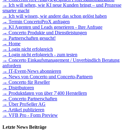
→ Ich will sehen, wie KI neue Kunden bringt – und Prozesse
smarter macht
→ Ich will wissen, wie andere das schon gelöst haben
→ Termin ConcertoProX anfragen
→ KI Agenten und Leads generieren - Ihre Anfrage
→ Concerto Produkte und Dienstleistungen
→ Partnerschaften gesucht!
→ Home
→ Login nicht erfolgreich
→ Login nicht erfolgreich - zum testen
→ Concerto Einkaufsmanagement / Unverbindlich Beratung
anfordern
→ IT-Event-News abonnieren
→ News von Concerto und Concerto-Partnern
→ Concerto für Reseller
→ Distributoren
→ Produktdaten von über 7'400 Herstellern
→ Concerto Partnerschaften
→ Über ProSeller AG
→ Artikel publizieren
→ VFB Pro - Form Preview
Letzte News Beiträge