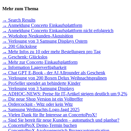
Mehr zum Thema
→ Search Results
→ Anmeldung Concerto Einkaufsplattform
→ Anmeldung Concerto Einkaufsplattform nicht erfolgreich
→ Workshop Neukunden-Akquisition
→ Verlosung von 3 Samsung Displays Ostern
→ 200 Glückslose
→ Mehr Infos zu 10 oder mehr Bestellungen pro Tag
→ Geschenk: Glückslos
→ Mehr zur Concerto Einkaufsplattform
→ Information Lagerverfügbarkeit
→ Chat GPT E-Book - der AI Allrounder als Geschenk
→ Verlosung von 200 Boxen Delux Weihnachtspralinen
→ ProSeller spendet an behinderte Kinder
→ Verlosung von 3 Samsung Displays
→ ADHOC-NEWS: Preise für IT-Artikel steigen deutlich um 9,2%
→ Die neue Shop Version ist ein Volltreffer
→ Ordercockpit - Witz oder kein Witz
→ Samsung Weihnachts-Logo-Jagd 2025
→ Vielen Dank für Ihr Interesse an ConcertoProX!
→ Sind Sie bereit für neue Kunden – automatisch und planbar?
→ ConcertoProX Demo-Termin buchen
→ ConcertoProX Analysegespräch Prozessautomatisation