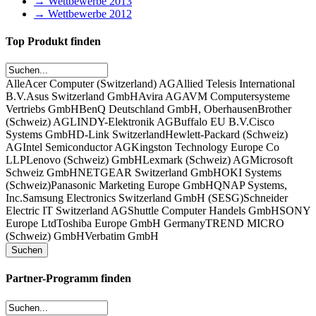
→ Wettbewerbe 2013
→ Wettbewerbe 2012
Top Produkt finden
Alle
Acer Computer (Switzerland) AG
Allied Telesis International
B.V.
Asus Switzerland GmbH
Avira AG
AVM Computersysteme
Vertriebs GmbH
BenQ Deutschland GmbH, Oberhausen
Brother
(Schweiz) AG
LINDY-Elektronik AG
Buffalo EU B.V.
Cisco
Systems GmbH
D-Link Switzerland
Hewlett-Packard (Schweiz)
AG
Intel Semiconductor AG
Kingston Technology Europe Co
LLP
Lenovo (Schweiz) GmbH
Lexmark (Schweiz) AG
Microsoft
Schweiz GmbH
NETGEAR Switzerland GmbH
OKI Systems
(Schweiz)
Panasonic Marketing Europe GmbH
QNAP Systems,
Inc.
Samsung Electronics Switzerland GmbH (SESG)
Schneider
Electric IT Switzerland AG
Shuttle Computer Handels GmbH
SONY
Europe Ltd
Toshiba Europe GmbH Germany
TREND MICRO
(Schweiz) GmbH
Verbatim GmbH
Partner-Programm finden