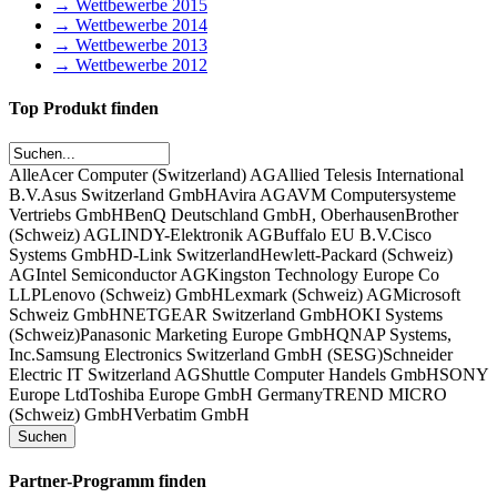
→ Wettbewerbe 2015
→ Wettbewerbe 2014
→ Wettbewerbe 2013
→ Wettbewerbe 2012
Top Produkt finden
Alle
Acer Computer (Switzerland) AG
Allied Telesis International
B.V.
Asus Switzerland GmbH
Avira AG
AVM Computersysteme
Vertriebs GmbH
BenQ Deutschland GmbH, Oberhausen
Brother
(Schweiz) AG
LINDY-Elektronik AG
Buffalo EU B.V.
Cisco
Systems GmbH
D-Link Switzerland
Hewlett-Packard (Schweiz)
AG
Intel Semiconductor AG
Kingston Technology Europe Co
LLP
Lenovo (Schweiz) GmbH
Lexmark (Schweiz) AG
Microsoft
Schweiz GmbH
NETGEAR Switzerland GmbH
OKI Systems
(Schweiz)
Panasonic Marketing Europe GmbH
QNAP Systems,
Inc.
Samsung Electronics Switzerland GmbH (SESG)
Schneider
Electric IT Switzerland AG
Shuttle Computer Handels GmbH
SONY
Europe Ltd
Toshiba Europe GmbH Germany
TREND MICRO
(Schweiz) GmbH
Verbatim GmbH
Partner-Programm finden