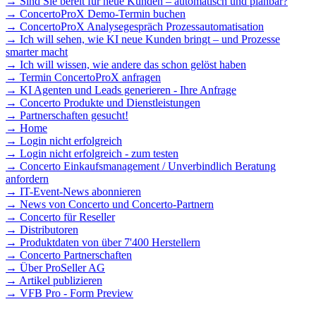
→ Sind Sie bereit für neue Kunden – automatisch und planbar?
→ ConcertoProX Demo-Termin buchen
→ ConcertoProX Analysegespräch Prozessautomatisation
→ Ich will sehen, wie KI neue Kunden bringt – und Prozesse
smarter macht
→ Ich will wissen, wie andere das schon gelöst haben
→ Termin ConcertoProX anfragen
→ KI Agenten und Leads generieren - Ihre Anfrage
→ Concerto Produkte und Dienstleistungen
→ Partnerschaften gesucht!
→ Home
→ Login nicht erfolgreich
→ Login nicht erfolgreich - zum testen
→ Concerto Einkaufsmanagement / Unverbindlich Beratung
anfordern
→ IT-Event-News abonnieren
→ News von Concerto und Concerto-Partnern
→ Concerto für Reseller
→ Distributoren
→ Produktdaten von über 7'400 Herstellern
→ Concerto Partnerschaften
→ Über ProSeller AG
→ Artikel publizieren
→ VFB Pro - Form Preview