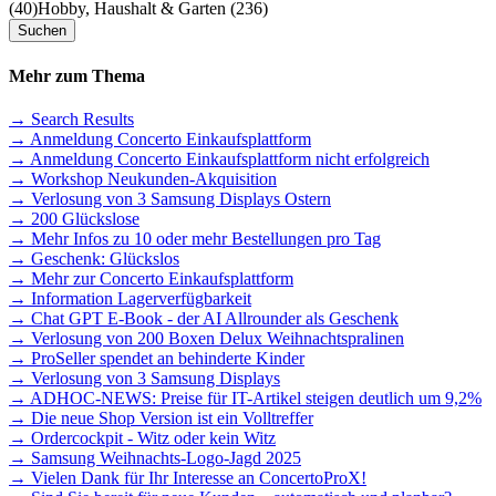
(40)
Hobby, Haushalt & Garten (236)
Mehr zum Thema
→ Search Results
→ Anmeldung Concerto Einkaufsplattform
→ Anmeldung Concerto Einkaufsplattform nicht erfolgreich
→ Workshop Neukunden-Akquisition
→ Verlosung von 3 Samsung Displays Ostern
→ 200 Glückslose
→ Mehr Infos zu 10 oder mehr Bestellungen pro Tag
→ Geschenk: Glückslos
→ Mehr zur Concerto Einkaufsplattform
→ Information Lagerverfügbarkeit
→ Chat GPT E-Book - der AI Allrounder als Geschenk
→ Verlosung von 200 Boxen Delux Weihnachtspralinen
→ ProSeller spendet an behinderte Kinder
→ Verlosung von 3 Samsung Displays
→ ADHOC-NEWS: Preise für IT-Artikel steigen deutlich um 9,2%
→ Die neue Shop Version ist ein Volltreffer
→ Ordercockpit - Witz oder kein Witz
→ Samsung Weihnachts-Logo-Jagd 2025
→ Vielen Dank für Ihr Interesse an ConcertoProX!