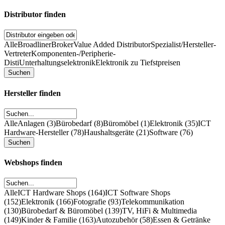
Distributor finden
Alle
Broadliner
Broker
Value Added Distributor
Spezialist/Hersteller-
Vertreter
Komponenten-/Peripherie-
Disti
Unterhaltungselektronik
Elektronik zu Tiefstpreisen
Hersteller finden
Alle
Anlagen (3)
Bürobedarf (8)
Büromöbel (1)
Elektronik (35)
ICT
Hardware-Hersteller (78)
Haushaltsgeräte (21)
Software (76)
Webshops finden
Alle
ICT Hardware Shops (164)
ICT Software Shops
(152)
Elektronik (166)
Fotografie (93)
Telekommunikation
(130)
Bürobedarf & Büromöbel (139)
TV, HiFi & Multimedia
(149)
Kinder & Familie (163)
Autozubehör (58)
Essen & Getränke