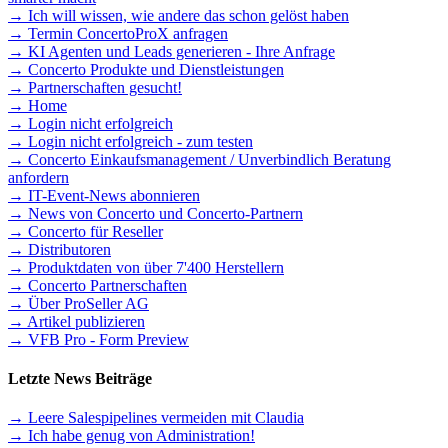
→ Ich will wissen, wie andere das schon gelöst haben
→ Termin ConcertoProX anfragen
→ KI Agenten und Leads generieren - Ihre Anfrage
→ Concerto Produkte und Dienstleistungen
→ Partnerschaften gesucht!
→ Home
→ Login nicht erfolgreich
→ Login nicht erfolgreich - zum testen
→ Concerto Einkaufsmanagement / Unverbindlich Beratung
anfordern
→ IT-Event-News abonnieren
→ News von Concerto und Concerto-Partnern
→ Concerto für Reseller
→ Distributoren
→ Produktdaten von über 7'400 Herstellern
→ Concerto Partnerschaften
→ Über ProSeller AG
→ Artikel publizieren
→ VFB Pro - Form Preview
Letzte News Beiträge
→ Leere Salespipelines vermeiden mit Claudia
→ Ich habe genug von Administration!