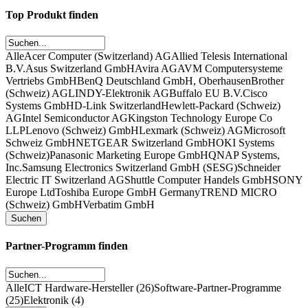
Top Produkt finden
Alle
Acer Computer (Switzerland) AG
Allied Telesis International
B.V.
Asus Switzerland GmbH
Avira AG
AVM Computersysteme
Vertriebs GmbH
BenQ Deutschland GmbH, Oberhausen
Brother
(Schweiz) AG
LINDY-Elektronik AG
Buffalo EU B.V.
Cisco
Systems GmbH
D-Link Switzerland
Hewlett-Packard (Schweiz)
AG
Intel Semiconductor AG
Kingston Technology Europe Co
LLP
Lenovo (Schweiz) GmbH
Lexmark (Schweiz) AG
Microsoft
Schweiz GmbH
NETGEAR Switzerland GmbH
OKI Systems
(Schweiz)
Panasonic Marketing Europe GmbH
QNAP Systems,
Inc.
Samsung Electronics Switzerland GmbH (SESG)
Schneider
Electric IT Switzerland AG
Shuttle Computer Handels GmbH
SONY
Europe Ltd
Toshiba Europe GmbH Germany
TREND MICRO
(Schweiz) GmbH
Verbatim GmbH
Partner-Programm finden
Alle
ICT Hardware-Hersteller (26)
Software-Partner-Programme
(25)
Elektronik (4)