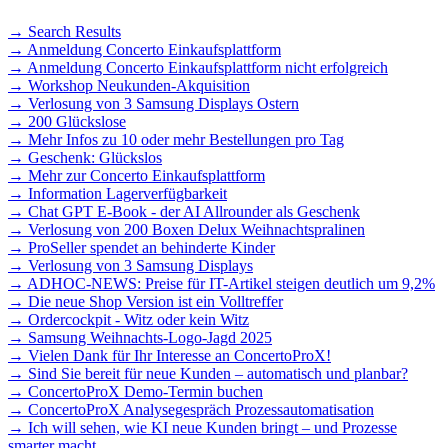
→ Search Results
→ Anmeldung Concerto Einkaufsplattform
→ Anmeldung Concerto Einkaufsplattform nicht erfolgreich
→ Workshop Neukunden-Akquisition
→ Verlosung von 3 Samsung Displays Ostern
→ 200 Glückslose
→ Mehr Infos zu 10 oder mehr Bestellungen pro Tag
→ Geschenk: Glückslos
→ Mehr zur Concerto Einkaufsplattform
→ Information Lagerverfügbarkeit
→ Chat GPT E-Book - der AI Allrounder als Geschenk
→ Verlosung von 200 Boxen Delux Weihnachtspralinen
→ ProSeller spendet an behinderte Kinder
→ Verlosung von 3 Samsung Displays
→ ADHOC-NEWS: Preise für IT-Artikel steigen deutlich um 9,2%
→ Die neue Shop Version ist ein Volltreffer
→ Ordercockpit - Witz oder kein Witz
→ Samsung Weihnachts-Logo-Jagd 2025
→ Vielen Dank für Ihr Interesse an ConcertoProX!
→ Sind Sie bereit für neue Kunden – automatisch und planbar?
→ ConcertoProX Demo-Termin buchen
→ ConcertoProX Analysegespräch Prozessautomatisation
→ Ich will sehen, wie KI neue Kunden bringt – und Prozesse
smarter macht