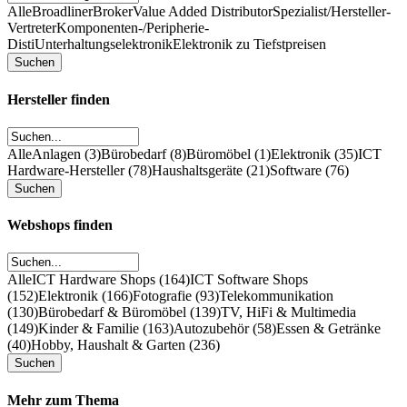
Alle
Broadliner
Broker
Value Added Distributor
Spezialist/Hersteller-
Vertreter
Komponenten-/Peripherie-
Disti
Unterhaltungselektronik
Elektronik zu Tiefstpreisen
Hersteller finden
Alle
Anlagen (3)
Bürobedarf (8)
Büromöbel (1)
Elektronik (35)
ICT
Hardware-Hersteller (78)
Haushaltsgeräte (21)
Software (76)
Webshops finden
Alle
ICT Hardware Shops (164)
ICT Software Shops
(152)
Elektronik (166)
Fotografie (93)
Telekommunikation
(130)
Bürobedarf & Büromöbel (139)
TV, HiFi & Multimedia
(149)
Kinder & Familie (163)
Autozubehör (58)
Essen & Getränke
(40)
Hobby, Haushalt & Garten (236)
Mehr zum Thema