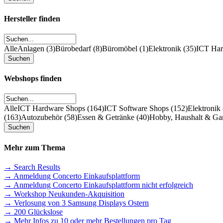
Hersteller finden
Alle
Anlagen (3)
Bürobedarf (8)
Büromöbel (1)
Elektronik (35)
ICT Hard
Webshops finden
Alle
ICT Hardware Shops (164)
ICT Software Shops (152)
Elektronik
(163)
Autozubehör (58)
Essen & Getränke (40)
Hobby, Haushalt & Gar
Mehr zum Thema
→ Search Results
→ Anmeldung Concerto Einkaufsplattform
→ Anmeldung Concerto Einkaufsplattform nicht erfolgreich
→ Workshop Neukunden-Akquisition
→ Verlosung von 3 Samsung Displays Ostern
→ 200 Glückslose
→ Mehr Infos zu 10 oder mehr Bestellungen pro Tag