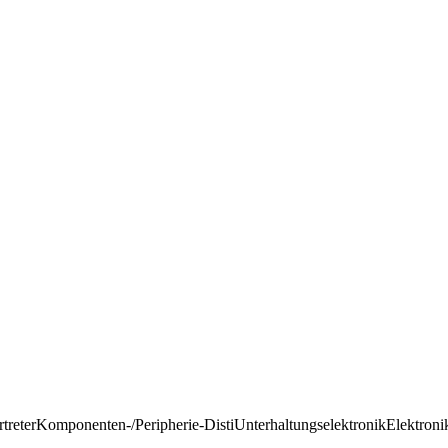
rtreter
Komponenten-/Peripherie-Disti
Unterhaltungselektronik
Elektroni