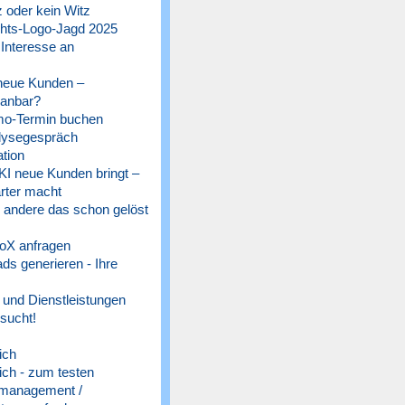
 oder kein Witz
ts-Logo-Jagd 2025
 Interesse an
 neue Kunden –
lanbar?
o-Termin buchen
lysegespräch
tion
 KI neue Kunden bringt –
rter macht
e andere das schon gelöst
oX anfragen
s generieren - Ihre
und Dienstleistungen
sucht!
ich
ich - zum testen
management /