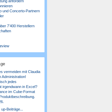
tung anfordern
nnieren
 und Concerto-Partnern
ler
ber 7'400 Herstellern
chaften
eview
äge
es vermeiden mit Claudia
 Administration!
isch jedes
 irgendwann in Excel?
ance im Cube-Format
 Produktbeschreibung.
26.
 up-Beiträge...