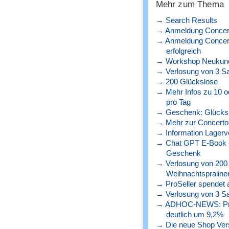
Mehr zum Thema
→ Search Results
→ Anmeldung Concert
→ Anmeldung Concerto
erfolgreich
→ Workshop Neukunde
→ Verlosung von 3 S
→ 200 Glückslose
→ Mehr Infos zu 10 o
pro Tag
→ Geschenk: Glücks
→ Mehr zur Concerto 
→ Information Lagerve
→ Chat GPT E-Book - 
Geschenk
→ Verlosung von 200
Weihnachtspraline
→ ProSeller spendet a
→ Verlosung von 3 S
→ ADHOC-NEWS: Preise
deutlich um 9,2%
→ Die neue Shop Versio