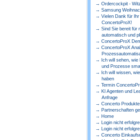
→ Ordercockpit - Witz
→ Samsung Weihnach
→ Vielen Dank für Ihr
ConcertoProX!
→ Sind Sie bereit für
automatisch und p
→ ConcertoProX Dem
→ ConcertoProX Ana
Prozessautomatisa
→ Ich will sehen, wie
und Prozesse sma
→ Ich will wissen, wi
haben
→ Termin ConcertoPr
→ KI Agenten und Lead
Anfrage
→ Concerto Produkte 
→ Partnerschaften ge
→ Home
→ Login nicht erfolgre
→ Login nicht erfolgre
→ Concerto Einkaufs