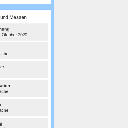
e und Messen
nung
8. Oktober 2020
ache
er
ation
ache
n
ache
g