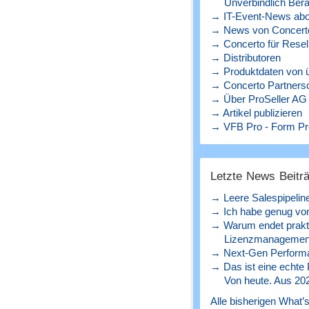
Unverbindlich Bera
→ IT-Event-News abo
→ News von Concerto
→ Concerto für Resel
→ Distributoren
→ Produktdaten von ü
→ Concerto Partners
→ Über ProSeller AG
→ Artikel publizieren
→ VFB Pro - Form Pr
Letzte News Beitr
→ Leere Salespipelin
→ Ich habe genug von
→ Warum endet prakt
Lizenzmanagement
→ Next-Gen Perform
→ Das ist eine echte
Von heute. Aus 20
Alle bisherigen What’s