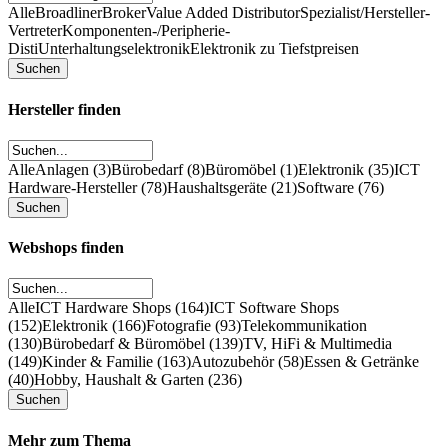
Alle
Broadliner
Broker
Value Added Distributor
Spezialist/Hersteller-
Vertreter
Komponenten-/Peripherie-
Disti
Unterhaltungselektronik
Elektronik zu Tiefstpreisen
Hersteller finden
Alle
Anlagen (3)
Bürobedarf (8)
Büromöbel (1)
Elektronik (35)
ICT
Hardware-Hersteller (78)
Haushaltsgeräte (21)
Software (76)
Webshops finden
Alle
ICT Hardware Shops (164)
ICT Software Shops
(152)
Elektronik (166)
Fotografie (93)
Telekommunikation
(130)
Bürobedarf & Büromöbel (139)
TV, HiFi & Multimedia
(149)
Kinder & Familie (163)
Autozubehör (58)
Essen & Getränke
(40)
Hobby, Haushalt & Garten (236)
Mehr zum Thema