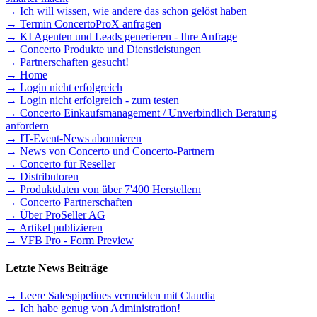
→ Ich will wissen, wie andere das schon gelöst haben
→ Termin ConcertoProX anfragen
→ KI Agenten und Leads generieren - Ihre Anfrage
→ Concerto Produkte und Dienstleistungen
→ Partnerschaften gesucht!
→ Home
→ Login nicht erfolgreich
→ Login nicht erfolgreich - zum testen
→ Concerto Einkaufsmanagement / Unverbindlich Beratung
anfordern
→ IT-Event-News abonnieren
→ News von Concerto und Concerto-Partnern
→ Concerto für Reseller
→ Distributoren
→ Produktdaten von über 7'400 Herstellern
→ Concerto Partnerschaften
→ Über ProSeller AG
→ Artikel publizieren
→ VFB Pro - Form Preview
Letzte News Beiträge
→ Leere Salespipelines vermeiden mit Claudia
→ Ich habe genug von Administration!