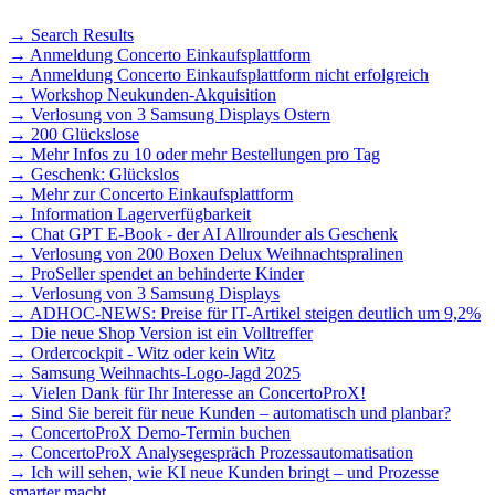
→ Search Results
→ Anmeldung Concerto Einkaufsplattform
→ Anmeldung Concerto Einkaufsplattform nicht erfolgreich
→ Workshop Neukunden-Akquisition
→ Verlosung von 3 Samsung Displays Ostern
→ 200 Glückslose
→ Mehr Infos zu 10 oder mehr Bestellungen pro Tag
→ Geschenk: Glückslos
→ Mehr zur Concerto Einkaufsplattform
→ Information Lagerverfügbarkeit
→ Chat GPT E-Book - der AI Allrounder als Geschenk
→ Verlosung von 200 Boxen Delux Weihnachtspralinen
→ ProSeller spendet an behinderte Kinder
→ Verlosung von 3 Samsung Displays
→ ADHOC-NEWS: Preise für IT-Artikel steigen deutlich um 9,2%
→ Die neue Shop Version ist ein Volltreffer
→ Ordercockpit - Witz oder kein Witz
→ Samsung Weihnachts-Logo-Jagd 2025
→ Vielen Dank für Ihr Interesse an ConcertoProX!
→ Sind Sie bereit für neue Kunden – automatisch und planbar?
→ ConcertoProX Demo-Termin buchen
→ ConcertoProX Analysegespräch Prozessautomatisation
→ Ich will sehen, wie KI neue Kunden bringt – und Prozesse
smarter macht