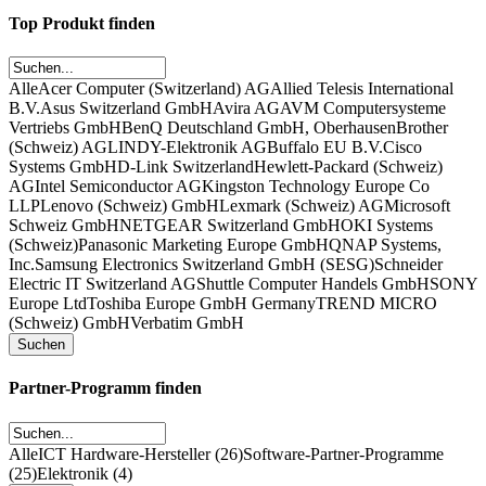
Top Produkt finden
Alle
Acer Computer (Switzerland) AG
Allied Telesis International
B.V.
Asus Switzerland GmbH
Avira AG
AVM Computersysteme
Vertriebs GmbH
BenQ Deutschland GmbH, Oberhausen
Brother
(Schweiz) AG
LINDY-Elektronik AG
Buffalo EU B.V.
Cisco
Systems GmbH
D-Link Switzerland
Hewlett-Packard (Schweiz)
AG
Intel Semiconductor AG
Kingston Technology Europe Co
LLP
Lenovo (Schweiz) GmbH
Lexmark (Schweiz) AG
Microsoft
Schweiz GmbH
NETGEAR Switzerland GmbH
OKI Systems
(Schweiz)
Panasonic Marketing Europe GmbH
QNAP Systems,
Inc.
Samsung Electronics Switzerland GmbH (SESG)
Schneider
Electric IT Switzerland AG
Shuttle Computer Handels GmbH
SONY
Europe Ltd
Toshiba Europe GmbH Germany
TREND MICRO
(Schweiz) GmbH
Verbatim GmbH
Partner-Programm finden
Alle
ICT Hardware-Hersteller (26)
Software-Partner-Programme
(25)
Elektronik (4)