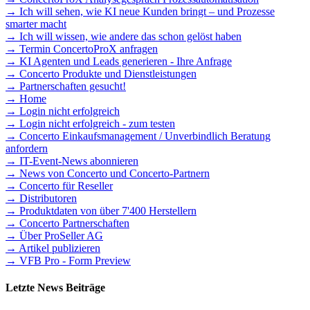
→ Ich will sehen, wie KI neue Kunden bringt – und Prozesse
smarter macht
→ Ich will wissen, wie andere das schon gelöst haben
→ Termin ConcertoProX anfragen
→ KI Agenten und Leads generieren - Ihre Anfrage
→ Concerto Produkte und Dienstleistungen
→ Partnerschaften gesucht!
→ Home
→ Login nicht erfolgreich
→ Login nicht erfolgreich - zum testen
→ Concerto Einkaufsmanagement / Unverbindlich Beratung
anfordern
→ IT-Event-News abonnieren
→ News von Concerto und Concerto-Partnern
→ Concerto für Reseller
→ Distributoren
→ Produktdaten von über 7'400 Herstellern
→ Concerto Partnerschaften
→ Über ProSeller AG
→ Artikel publizieren
→ VFB Pro - Form Preview
Letzte News Beiträge