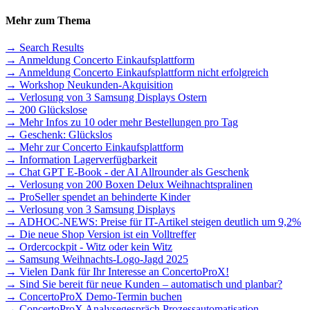
Mehr zum Thema
→ Search Results
→ Anmeldung Concerto Einkaufsplattform
→ Anmeldung Concerto Einkaufsplattform nicht erfolgreich
→ Workshop Neukunden-Akquisition
→ Verlosung von 3 Samsung Displays Ostern
→ 200 Glückslose
→ Mehr Infos zu 10 oder mehr Bestellungen pro Tag
→ Geschenk: Glückslos
→ Mehr zur Concerto Einkaufsplattform
→ Information Lagerverfügbarkeit
→ Chat GPT E-Book - der AI Allrounder als Geschenk
→ Verlosung von 200 Boxen Delux Weihnachtspralinen
→ ProSeller spendet an behinderte Kinder
→ Verlosung von 3 Samsung Displays
→ ADHOC-NEWS: Preise für IT-Artikel steigen deutlich um 9,2%
→ Die neue Shop Version ist ein Volltreffer
→ Ordercockpit - Witz oder kein Witz
→ Samsung Weihnachts-Logo-Jagd 2025
→ Vielen Dank für Ihr Interesse an ConcertoProX!
→ Sind Sie bereit für neue Kunden – automatisch und planbar?
→ ConcertoProX Demo-Termin buchen
→ ConcertoProX Analysegespräch Prozessautomatisation