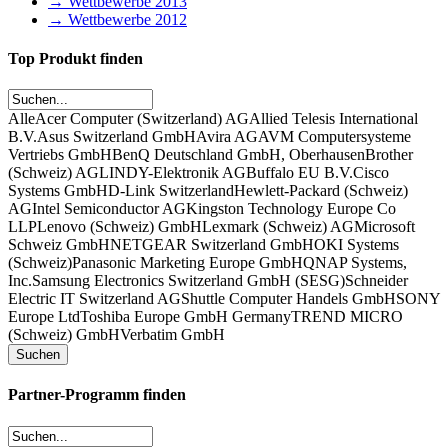
→ Wettbewerbe 2013
→ Wettbewerbe 2012
Top Produkt finden
Alle
Acer Computer (Switzerland) AG
Allied Telesis International
B.V.
Asus Switzerland GmbH
Avira AG
AVM Computersysteme
Vertriebs GmbH
BenQ Deutschland GmbH, Oberhausen
Brother
(Schweiz) AG
LINDY-Elektronik AG
Buffalo EU B.V.
Cisco
Systems GmbH
D-Link Switzerland
Hewlett-Packard (Schweiz)
AG
Intel Semiconductor AG
Kingston Technology Europe Co
LLP
Lenovo (Schweiz) GmbH
Lexmark (Schweiz) AG
Microsoft
Schweiz GmbH
NETGEAR Switzerland GmbH
OKI Systems
(Schweiz)
Panasonic Marketing Europe GmbH
QNAP Systems,
Inc.
Samsung Electronics Switzerland GmbH (SESG)
Schneider
Electric IT Switzerland AG
Shuttle Computer Handels GmbH
SONY
Europe Ltd
Toshiba Europe GmbH Germany
TREND MICRO
(Schweiz) GmbH
Verbatim GmbH
Partner-Programm finden