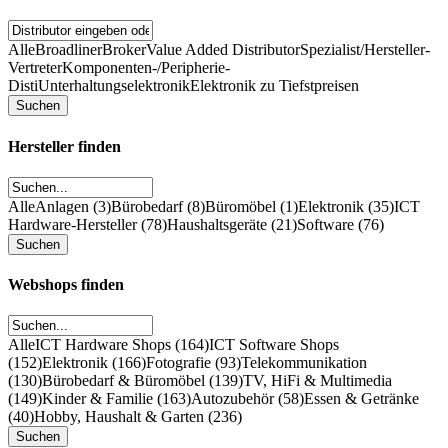
Alle
Broadliner
Broker
Value Added Distributor
Spezialist/Hersteller-
Vertreter
Komponenten-/Peripherie-
Disti
Unterhaltungselektronik
Elektronik zu Tiefstpreisen
Hersteller finden
Alle
Anlagen (3)
Bürobedarf (8)
Büromöbel (1)
Elektronik (35)
ICT
Hardware-Hersteller (78)
Haushaltsgeräte (21)
Software (76)
Webshops finden
Alle
ICT Hardware Shops (164)
ICT Software Shops
(152)
Elektronik (166)
Fotografie (93)
Telekommunikation
(130)
Bürobedarf & Büromöbel (139)
TV, HiFi & Multimedia
(149)
Kinder & Familie (163)
Autozubehör (58)
Essen & Getränke
(40)
Hobby, Haushalt & Garten (236)